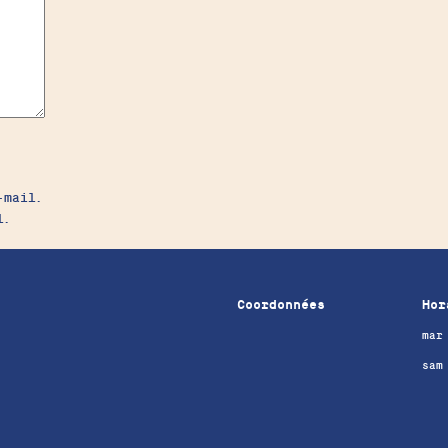
-mail.
l.
Coordonnées
Hor
mar
sam