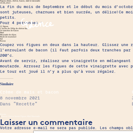
Figues rôties, chèvre, bacon, miel et moutarde
10.06.2021
La fin du mois de Septembre et le début du mois d’octobr
sont juteuses, charnues et bien sucrée, un délice!Ce moi
petits.
Pour 4 personnes :
12 figues
1 buche de 200g de chèvre frais
24 tranches de bacon
Miel
Moutarde de dijon
Huile de tournesol
Sel
Poivre
Coupez vos figues en deux dans la hauteur. Glissez une r
l’enroulant de bacon (il faut parfois deux tranches par 
200°c.
Avant de servir, réalisez une vinaigrette en mélangeant
moutarde. Arrosez les figues de cette vinaigrette avec 
Le tour est joué il n’y a plus qu’à vous régalez.
Similaire
Crème de maïs et bacon
8 novembre 2021
Dans "Recette"
Recette
|
Bacon
Chèvre
Entrée
Figues
Miel
Moutarde
Laisser un commentaire
Votre adresse e-mail ne sera pas publiée.
Les champs ob