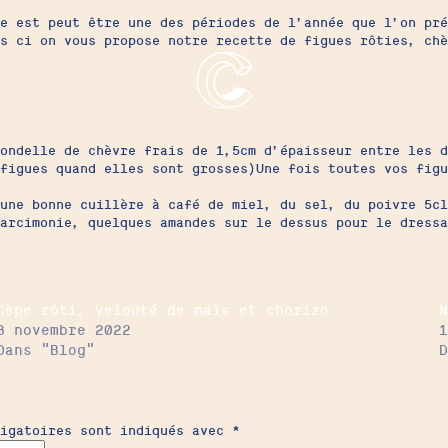
e est peut être une des périodes de l’année que l’on pré
s ci on vous propose notre recette de figues rôties, chè
ondelle de chèvre frais de 1,5cm d’épaisseur entre les d
figues quand elles sont grosses)Une fois toutes vos figu
 une bonne cuillère à café de miel, du sel, du poivre 5c
parcimonie, quelques amandes sur le dessus pour le dress
Cèpe rôti, velouté de maïs et chorizo
3 novembre 2022
Dans "Blog"
ligatoires sont indiqués avec
*