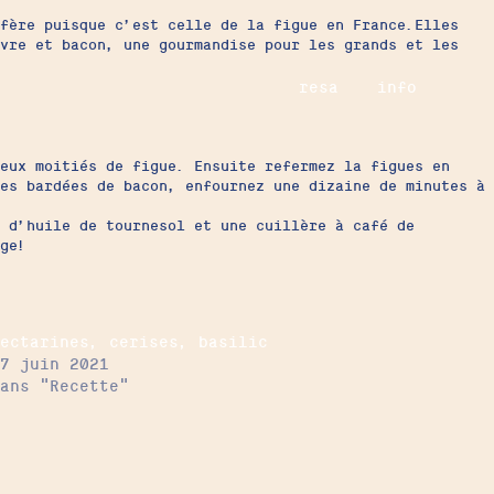
fère puisque c’est celle de la figue en France.Elles
vre et bacon, une gourmandise pour les grands et les
resa
info
eux moitiés de figue. Ensuite refermez la figues en
es bardées de bacon, enfournez une dizaine de minutes à
l d’huile de tournesol et une cuillère à café de
age!
Nectarines, cerises, basilic
17 juin 2021
Dans "Recette"