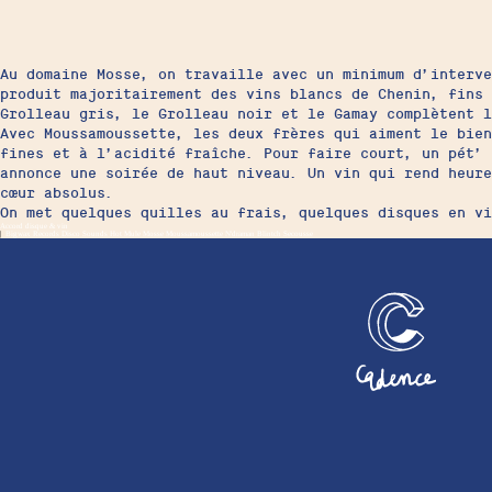
Au domaine Mosse, on travaille avec un minimum d’interve
produit majoritairement des vins blancs de Chenin, fins 
Grolleau gris, le Grolleau noir et le Gamay complètent l
Avec Moussamoussette, les deux frères qui aiment le bien
fines et à l’acidité fraîche. Pour faire court, un pét’ 
annonce une soirée de haut niveau. Un vin qui rend heure
cœur absolus.
On met quelques quilles au frais, quelques disques en v
Accord disque & vin
|
Bigwax Records
Disco Sounds
Hot Mule
Mosse
Moussamoussette
N'draman Blintch
Secousse