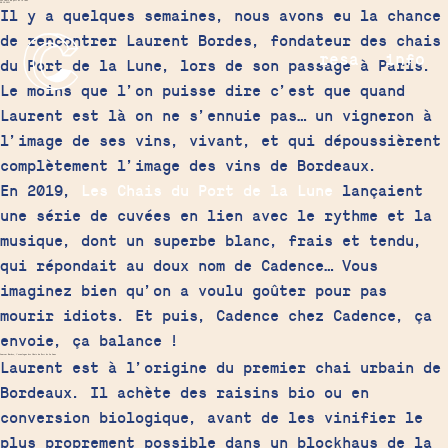
Les chais du port de la lune
08.30.2021
Il y a quelques semaines, nous avons eu la chance
de rencontrer Laurent Bordes, fondateur des chais
resa
info
du Port de la Lune, lors de son passage à Paris.
Le moins que l’on puisse dire c’est que quand
Laurent est là on ne s’ennuie pas… un vigneron à
l’image de ses vins, vivant, et qui dépoussièrent
complètement l’image des vins de Bordeaux.
En 2019,
Les Chais du Port de la Lune
lançaient
une série de cuvées en lien avec le rythme et la
musique, dont un superbe blanc, frais et tendu,
qui répondait au doux nom de Cadence… Vous
imaginez bien qu’on a voulu goûter pour pas
mourir idiots. Et puis, Cadence chez Cadence, ça
envoie, ça balance !
Laurent Bordes, l’oenologue des Chais du Port de La Lune
Laurent est à l’origine du premier chai urbain de
Bordeaux. Il achète des raisins bio ou en
conversion biologique, avant de les vinifier le
plus proprement possible dans un blockhaus de la