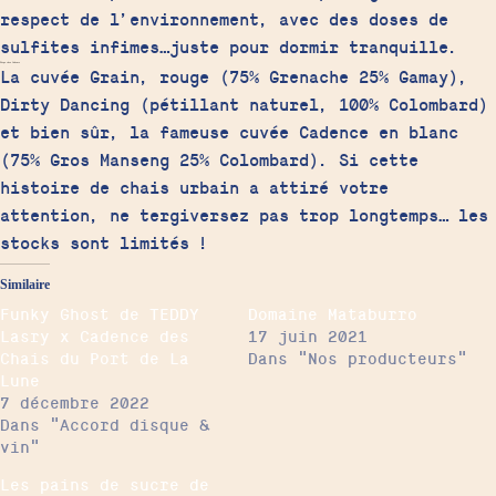
respect de l’environnement, avec des doses de
sulfites infimes…juste pour dormir tranquille.
Dispo chez Cadence
La cuvée Grain, rouge (75% Grenache 25% Gamay),
Dirty Dancing (pétillant naturel, 100% Colombard)
et bien sûr, la fameuse cuvée Cadence en blanc
(75% Gros Manseng 25% Colombard). Si cette
histoire de chais urbain a attiré votre
attention, ne tergiversez pas trop longtemps… les
stocks sont limités !
Similaire
Funky Ghost de TEDDY
Domaine Mataburro
Lasry x Cadence des
17 juin 2021
Chais du Port de La
Dans "Nos producteurs"
Lune
7 décembre 2022
Dans "Accord disque &
vin"
Les pains de sucre de