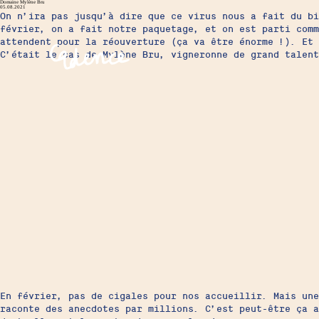
Domaine Mylène Bru
05.08.2021
On n’ira pas jusqu’à dire que ce virus nous a fait du bi
février, on a fait notre paquetage, et on est parti comm
attendent pour la réouverture (ça va être énorme !). Et
C’était le cas de Mylène Bru, vigneronne de grand talen
En février, pas de cigales pour nos accueillir. Mais une
raconte des anecdotes par millions. C’est peut-être ça 