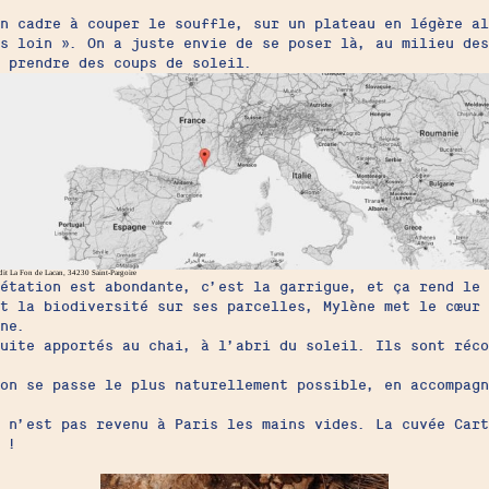
un cadre à couper le souffle, sur un plateau en légère a
is loin ». On a juste envie de se poser là, au milieu de
 prendre des coups de soleil.
dit La Fon de Lacan, 34230 Saint-Pargoire
étation est abondante, c’est la garrigue, et ça rend le 
t la biodiversité sur ses parcelles, Mylène met le cœur 
ine.
uite apportés au chai, à l’abri du soleil. Ils sont réco
on se passe le plus naturellement possible, en accompagn
n n’est pas revenu à Paris les mains vides. La cuvée Car
 !