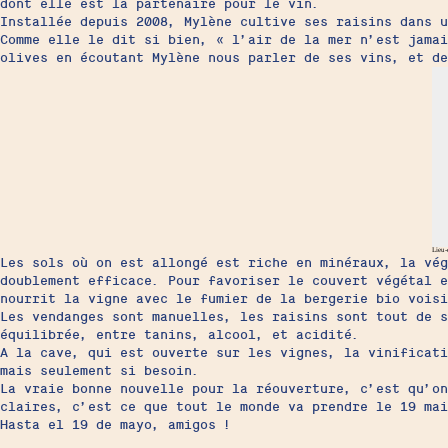
dont elle est la partenaire pour le vin.
Installée depuis 2008, Mylène cultive ses raisins dans 
Comme elle le dit si bien, « l’air de la mer n’est jama
olives en écoutant Mylène nous parler de ses vins, et de
Lieu-
Les sols où on est allongé est riche en minéraux, la vég
doublement efficace. Pour favoriser le couvert végétal e
nourrit la vigne avec le fumier de la bergerie bio vois
Les vendanges sont manuelles, les raisins sont tout de s
équilibrée, entre tanins, alcool, et acidité.
A la cave, qui est ouverte sur les vignes, la vinificati
mais seulement si besoin.
La vraie bonne nouvelle pour la réouverture, c’est qu’o
claires, c’est ce que tout le monde va prendre le 19 mai
Hasta el 19 de mayo, amigos !