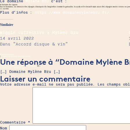
Le domaine
Mylène Bru
c’est :
4 hectares de vignes
Sur le domaine, on retrouve des cépages classiques du languedoc comme le grenache, la syrah et le cinsault mais aussi des cépages moins connu ou pre
11 cuvées
Plus d’infos :
https://www.domainemylenebru.fr/
Similaire
Wiggle collective x Mylène Bru
14 avril 2022
Dans "Accord disque & vin"
Nos producteurs
|
Cartouche
Mylène Bru
Vin vivant
Une réponse à “Domaine Mylène B
Wiggle collective x Mylène Bru - Cadence
dit :
14 avril 2022 à 16 h 09 min
[…] Domaine Mylène Bru […]
Laisser un commentaire
Votre adresse e-mail ne sera pas publiée.
Les champs ob
Commentaire
*
Nom