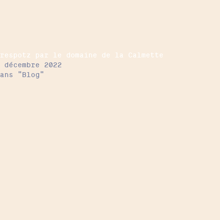
Trespotz par le domaine de la Calmette
6 décembre 2022
Dans "Blog"