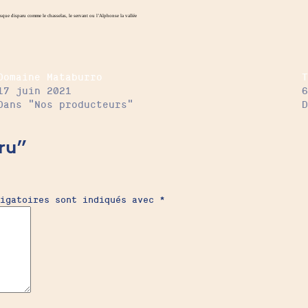
sque disparu comme le chasselas, le servant ou l’Alphonse la vallée
Domaine Mataburro
17 juin 2021
Dans "Nos producteurs"
ru”
ligatoires sont indiqués avec
*