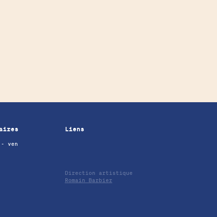
aires
Liens
 - ven
Direction artistique
Romain Barbier