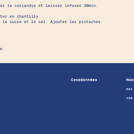
ter la coriandre et laisser infuser 30min.
ter en chantilly.
 le sucre et le sel. Ajouter les pistaches.
e.
Coordonnées
Hor
mar
sam