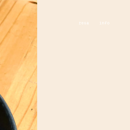
resa
info