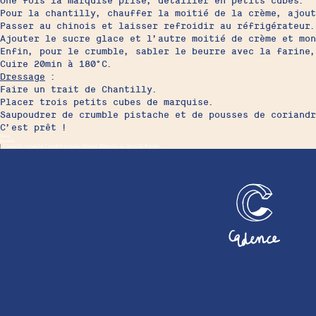
Une fois la marquise prise, détailler en petits cubes.
Pour la chantilly, chauffer la moitié de la crème, ajou
Passer au chinois et laisser refroidir au réfrigérateur.
Ajouter le sucre glace et l’autre moitié de crème et mon
Enfin, pour le crumble, sabler le beurre avec la farine,
Cuire 20min à 180°C.
Dressage
:
Faire un trait de Chantilly.
Placer trois petits cubes de marquise.
Saupoudrer de crumble pistache et de pousses de coriandr
C’est prêt !
Blog
Recette
|
Chantilly coriandre
Crumble pistache
Dessert
Marquise au chocolat
Recette