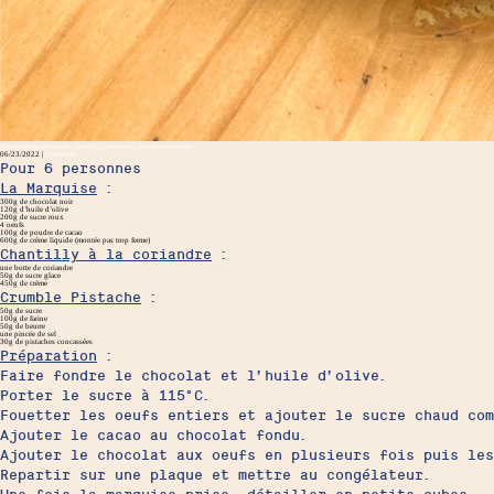
Marquise au chocolat, chantilly coriandre, crumble pistache
06/23/2022 |
Comment
Pour 6 personnes
La Marquise
:
300g de chocolat noir
120g d’huile d’olive
200g de sucre roux
4 oeufs
100g de poudre de cacao
600g de crème liquide (montée pas trop ferme)
Chantilly à la coriandre
:
une botte de coriandre
50g de sucre glace
450g de crème
Crumble Pistache
:
50g de sucre
100g de farine
50g de beurre
une pincée de sel
30g de pistaches concassées
Préparation
:
Faire fondre le chocolat et l’huile d’olive.
Porter le sucre à 115°C.
Fouetter les oeufs entiers et ajouter le sucre chaud com
Ajouter le cacao au chocolat fondu.
Ajouter le chocolat aux oeufs en plusieurs fois puis les
Repartir sur une plaque et mettre au congélateur.